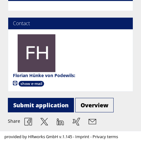
Contact
Florian Hünke von Podewils
:
show e-mail
Submit application
Overview
Share
provided by
HRworks GmbH
v.1.145 -
Imprint
-
Privacy terms